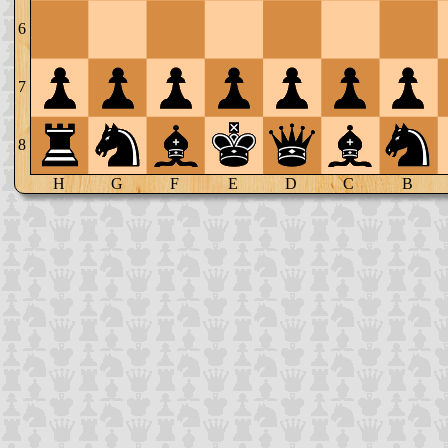
6
7
8
H
G
F
E
D
C
B