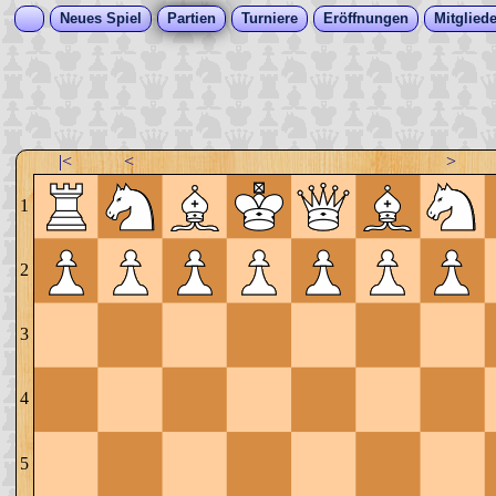
Neues Spiel
Partien
Turniere
Eröffnungen
Mitgliede
|<
<
>
1
2
3
4
5