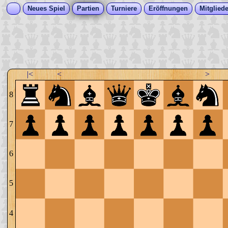
Neues Spiel
Partien
Turniere
Eröffnungen
Mitgliede
|<
<
>
8
7
6
5
4