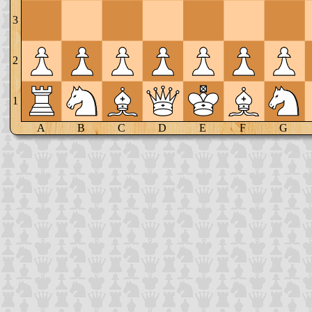
3
2
1
A
B
C
D
E
F
G