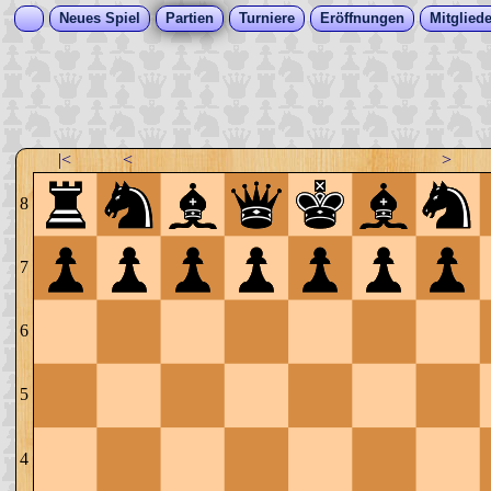
Neues Spiel
Partien
Turniere
Eröffnungen
Mitgliede
|<
<
>
8
7
6
5
4