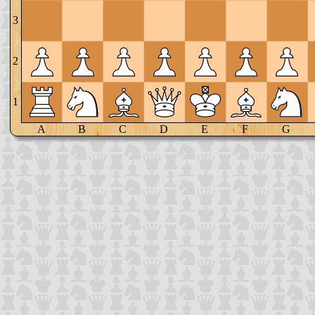
3
2
1
A
B
C
D
E
F
G