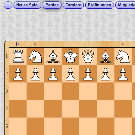
Neues Spiel
Partien
Turniere
Eröffnungen
Mitgliede
|<
<
>
1
2
3
4
5