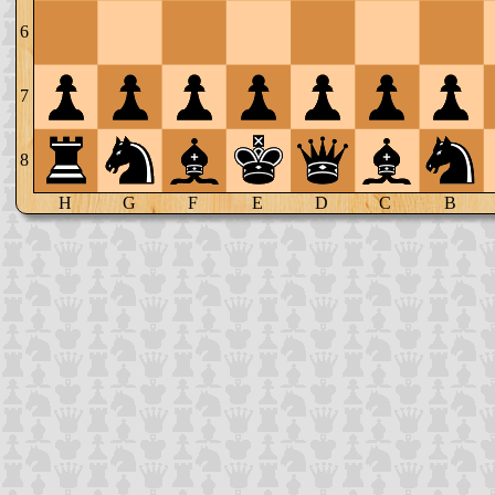
6
7
8
H
G
F
E
D
C
B