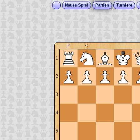
Neues Spiel
Partien
Turniere
|<
<
1
2
3
4
5