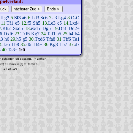
pielverlauf:
Lg7
5.
Sf3
a6
6.
Ld3
Sc6
7.
a3
Lg4
8.
O-O
11.
Tf1
e5
12.
f5
Sh5
13.
Le3
c5
14.
Lxd4
7.
Kh2
Sxd5
18.
exd5
Dg5
19.
Df3
Dd2+
6
Dxf6
23.
Txf6
Kg7
24.
Taf1
a5
25.
h4
b4
g3
h6
29.
h5
g5
30.
Txd6
Tfa8
31.
Tff6
Ta1
4.
Ta6
Tb8
35.
d6
Tf4+
36.
Kg3
Tb7
37.
d7
8
40.
Ta8+
1:0
 = schlagen en passant, - = ziehen
(=) = Remis w {=} = Remis s
#1
#2
-
#3