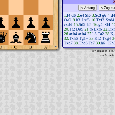
S
1.
f4
d6
2.
e4
Sf6
3.
Sc3
g6
4.
d4
O-O
9.
h3
Lxf3
10.
Txf3
Sxd4
cxd4
15.
Sd5
b5
16.
g4
Sf4
1
20.
Tf2
Dg5
21.
f6
Lxf6
22.
Dxf
26.
axb4
axb4
27.
b3
Ta2
28.
K
32.
Txh6
Tg1+
33.
Kf2
Txg4
3
Txd7
38.
Thd6
Te7
39.
h6+
Kh
D
C
B
A
*
x = schlagen, e.p.
+ = Schach, 