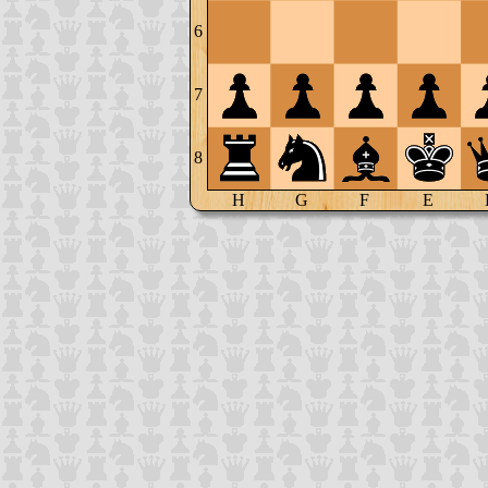
6
7
8
H
G
F
E