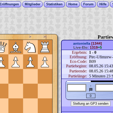
Eröffnungen
Mitglieder
Statistiken
Home
Forum
Hilfe
Partiev
>
>|
antoniella
[1344]
Live-Elo:
1319
+5
Ergebnis:
1 - 0
Eröffnung:
Pirc-Ufimzew-V
Eco-Code:
B09
Partiebeginn:
08.05.26 15:4
Partieende:
08.05.26 15:4
Partielänge:
5 Minuten 23 
+
🏁