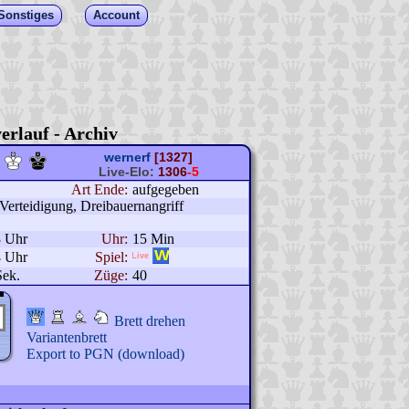
Sonstiges
Account
erlauf - Archiv
wernerf
[1327]
Live-Elo:
1306
-5
Art Ende:
aufgegeben
erteidigung, Dreibauernangriff
3 Uhr
Uhr:
15 Min
8 Uhr
Spiel:
Sek.
Züge:
40
Brett drehen
Variantenbrett
Export to PGN (download)