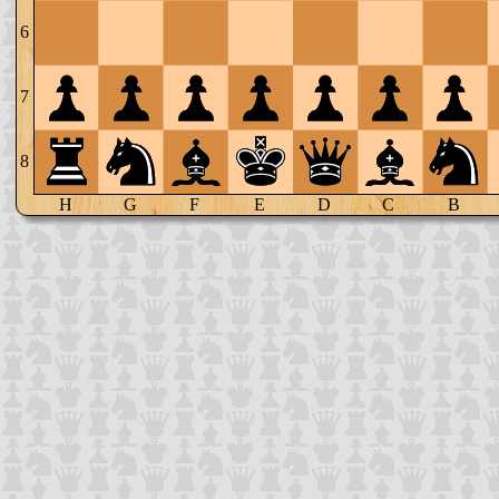
6
7
8
H
G
F
E
D
C
B