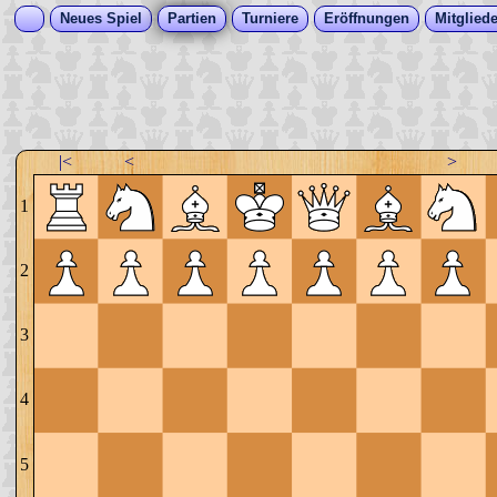
Neues Spiel
Partien
Turniere
Eröffnungen
Mitgliede
|<
<
>
1
2
3
4
5