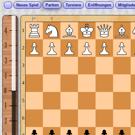
Neues Spiel
Partien
Turniere
Eröffnungen
Mitgliede
|<
<
1
2
3
4
5
6