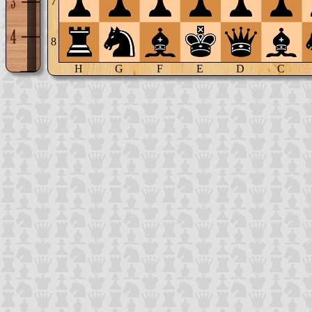
7
8
H
G
F
E
D
C