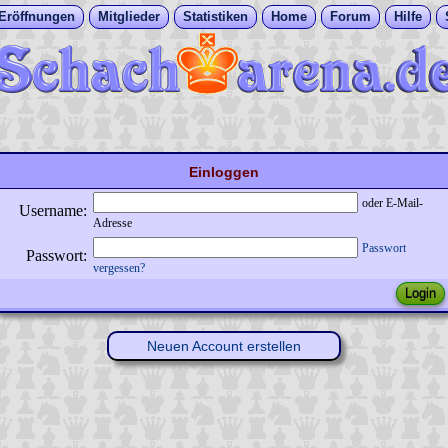
Eröffnungen
Mitglieder
Statistiken
Home
Forum
Hilfe
Einloggen
oder E-Mail-
Username:
Adresse
Passwort
Passwort:
vergessen?
Neuen Account erstellen