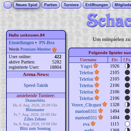
Neues Spiel
Partien
Turniere
Eröffnungen
Mitgliede
Hallo
unknown.84
Um mitspielen zu
Einstellungen
•
PN-Box
Werde
Premium-Member
Folgende Spieler 
User online:
422
Username
Elo
f.Fa
aktive Partien:
5282
1926
Yngvi
registrierte User:
18804
2105
Telefon
Arena-News:
2105
Telefon
Speed-Taktik
2106
Telefon
2106
Telefon
anstehende Turniere:
2106
Telefon
Donnerblitz
1328
Veuve_Clicquot
Do, 6. Aug. 2026, 20:00 Uhr
Blitzmaster
1494
marion0311
Fr, 7. Aug. 2026, 20:00 Uhr
1494
marion0311
Zilles Zehner
1115
Sa, 8. Aug. 2026, 19:00 Uhr
eva
Blitz zum Sonntag
webi
1368