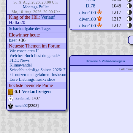
So, 9. Aug. 2026, 20:00 Uhr
Di78
1045
Montags-Bullet
Mo, 10. Aug. 2026, 20:00 Uhr
1217
diver100
King of the Hill:
Verlauf
1217
diver100
Halko20
1217
diver100
Schachaufgabe des Tages
Elowinner heute
baer
+36
Neueste Themen im Forum
Wir coronieren II
Welches Buch liest du gerade?
FIDE News
Hinweise & Verhaltensregeln
Klimawandel
Gib "sav
Schachbundesliga Saison 2026/ 27
ki: nutzen und gefahren- insbesondere
Eure Lieblingsmusikvideos
höchste beendete Partie
0-1
Verlauf zeigen
ZeiGmaL
[1437]
sarah02
[2203]