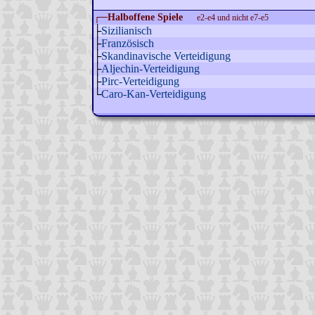
┌─
Halboffene Spiele
e2-e4 und nicht e7-e5
├
Sizilianisch
├
Französisch
├
Skandinavische Verteidigung
├
Aljechin-Verteidigung
├
Pirc-Verteidigung
└
Caro-Kan-Verteidigung