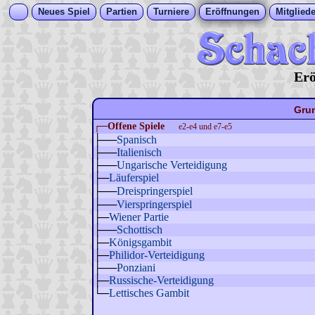
Neues Spiel
Partien
Turniere
Eröffnungen
Mitgliede
Erö
Gru
┌─
Offene Spiele
e2-e4 und e7-e5
├──
Spanisch
├──
Italienisch
├──
Ungarische Verteidigung
├─
Läuferspiel
├──
Dreispringerspiel
├──
Vierspringerspiel
├─
Wiener Partie
├──
Schottisch
├─
Königsgambit
├─
Philidor-Verteidigung
├──
Ponziani
├─
Russische-Verteidigung
└─
Lettisches Gambit