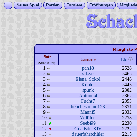
Neues Spiel
Partien
Turniere
Eröffnungen
Mitgliede
Rangliste P
Platz
Username
Elo
ⓘ
(Stand 0 Uhr)
1
pan18
2528
2
zakzak
2465
3
Elena_Sokol
2446
4
Köhler
2443
5
spunk
2382
6
Antoni54
2362
7
Fuchs7
2353
8
hehehesiuuuu123
2351
9
Manni5
2332
10
Wilfried
2258
11
Seebi99
2230
12
GoatisderXIV
2222
13
dauerfahrschüler
2215