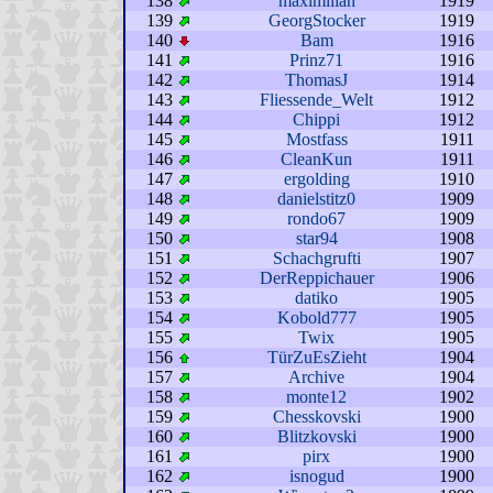
138
maximilian
1919
139
GeorgStocker
1919
140
Bam
1916
141
Prinz71
1916
142
ThomasJ
1914
143
Fliessende_Welt
1912
144
Chippi
1912
145
Mostfass
1911
146
CleanKun
1911
147
ergolding
1910
148
danielstitz0
1909
149
rondo67
1909
150
star94
1908
151
Schachgrufti
1907
152
DerReppichauer
1906
153
datiko
1905
154
Kobold777
1905
155
Twix
1905
156
TürZuEsZieht
1904
157
Archive
1904
158
monte12
1902
159
Chesskovski
1900
160
Blitzkovski
1900
161
pirx
1900
162
isnogud
1900