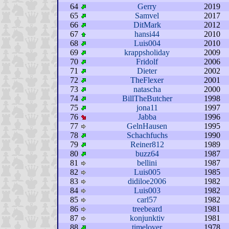
64
Gerry
2019
65
Samvel
2017
66
DitMark
2012
67
hansi44
2010
68
Luis004
2010
69
krappsholiday
2009
70
Fridolf
2006
71
Dieter
2002
72
TheFlexer
2001
73
natascha
2000
74
BillTheButcher
1998
75
jona11
1997
76
Jabba
1996
77
GelnHausen
1995
78
Schachfuchs
1990
79
Reiner812
1989
80
buzz64
1987
81
bellini
1987
82
Luis005
1985
83
didiloe2006
1982
84
Luis003
1982
85
carl57
1982
86
treebeard
1981
87
konjunktiv
1981
88
timelover
1978