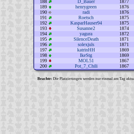
188
D_Bauer
1877
189
henrygreen
1876
190
radi
1876
191
Roetsch
1875
192
KasparHauser94
1875
193
Susanne2
1874
194
yagura
1872
195
SilenceDeath
1871
196
solexjuls
1871
197
katrinHH
1869
198
IkeStg
1869
199
MOL51
1867
200
Pot_7_Chili
1867
Beachte:
Die Platzierungen werden nur einmal am Tag aktual