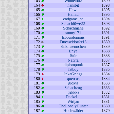
163
Winnetou2
1899
164
hansbit
1898
165
Hawi
1895
166
Hamid
1895
167
endgame_cc
1894
168
Schachlöwe22
1893
169
Schachmane
1892
170
sunny171
1891
171
labourdonnais
1891
172
Duesseldorfer13
1889
173
Salzmaennchen
1889
174
Enya
1888
175
Stör
1888
176
Natyra
1887
177
diplompunk
1887
178
fatboy
1885
179
InkaGrings
1884
180
quercus
1884
181
glokta
1883
182
Schachzug
1883
183
gekkka
1882
184
Dackel11
1881
185
Wirtjan
1881
186
TheLonelyHunter
1880
187
Hochwälder
1879