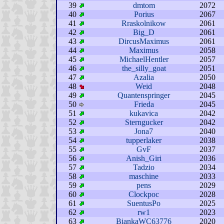
39
dmtom
2072
40
Porius
2067
41
Rraskolnikow
2061
42
Big_D
2061
43
DircusMaximus
2061
44
Maximus
2058
45
MichaelHentler
2057
46
the_silly_goat
2051
47
Azalia
2050
48
Weid
2048
49
Quantenspringer
2045
50
Frieda
2045
51
kukavica
2042
52
Sterngucker
2042
53
Jona7
2040
54
tupperlaker
2038
55
GvF
2037
56
Anish_Giri
2036
57
Tadzio
2034
58
maschine
2033
59
pens
2029
60
Clockpoc
2028
61
SuentusPo
2025
62
rw1
2023
63
BiankaWC63776
2020