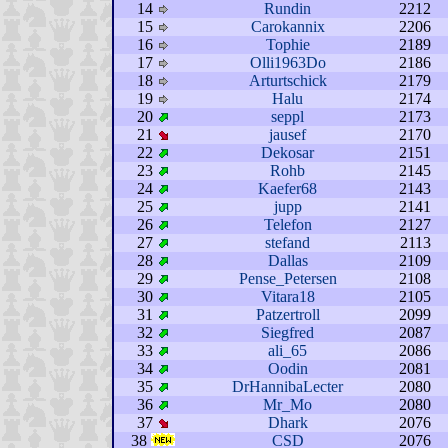
14
Rundin
2212
15
Carokannix
2206
16
Tophie
2189
17
Olli1963Do
2186
18
Arturtschick
2179
19
Halu
2174
20
seppl
2173
21
jausef
2170
22
Dekosar
2151
23
Rohb
2145
24
Kaefer68
2143
25
jupp
2141
26
Telefon
2127
27
stefand
2113
28
Dallas
2109
29
Pense_Petersen
2108
30
Vitara18
2105
31
Patzertroll
2099
32
Siegfred
2087
33
ali_65
2086
34
Oodin
2081
35
DrHannibaLecter
2080
36
Mr_Mo
2080
37
Dhark
2076
38
CSD
2076