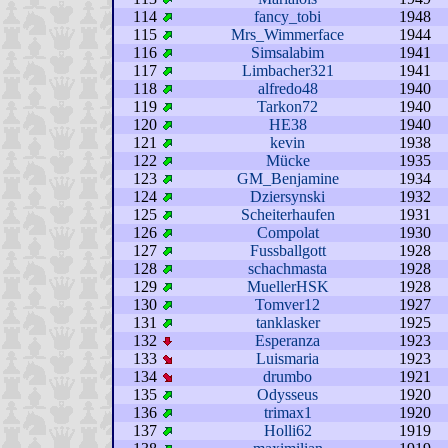
114
fancy_tobi
1948
115
Mrs_Wimmerface
1944
116
Simsalabim
1941
117
Limbacher321
1941
118
alfredo48
1940
119
Tarkon72
1940
120
HE38
1940
121
kevin
1938
122
Mücke
1935
123
GM_Benjamine
1934
124
Dziersynski
1932
125
Scheiterhaufen
1931
126
Compolat
1930
127
Fussballgott
1928
128
schachmasta
1928
129
MuellerHSK
1928
130
Tomver12
1927
131
tanklasker
1925
132
Esperanza
1923
133
Luismaria
1923
134
drumbo
1921
135
Odysseus
1920
136
trimax1
1920
137
Holli62
1919