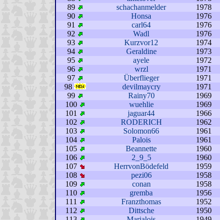
89
schachanmelder
1978
90
Honsa
1976
91
carl64
1976
92
Wadl
1976
93
Kurzvor12
1974
94
Geraldine
1973
95
ayele
1972
96
wrzl
1971
97
Überflieger
1971
98
devilmaycry
1971
99
Rainy70
1969
100
wuehlie
1969
101
jaguar44
1966
102
RODERICH
1962
103
Solomon66
1961
104
Palois
1961
105
Beannette
1960
106
2_9_5
1960
107
HerrvonBödefeld
1959
108
pezi06
1958
109
conan
1958
110
gremba
1956
111
Franzthomas
1952
112
Dittsche
1950
113
Marialois
1949