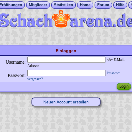
Eröffnungen
Mitglieder
Statistiken
Home
Forum
Hilfe
Einloggen
oder E-Mail-
Username:
Adresse
Passwort
Passwort:
vergessen?
Neuen Account erstellen