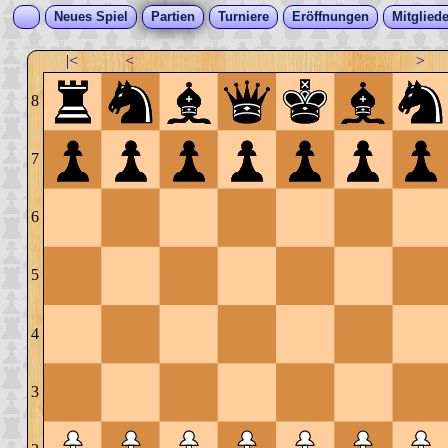
Neues Spiel
Partien
Turniere
Eröffnungen
Mitgliede
|<
<
>
8
7
6
5
4
3