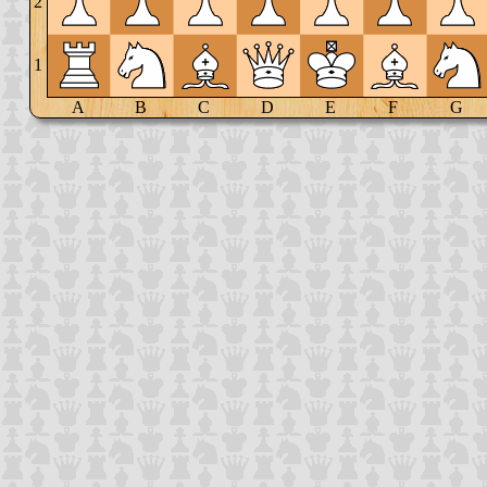
2
1
A
B
C
D
E
F
G