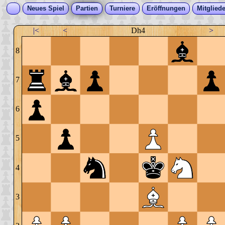
Neues Spiel
Partien
Turniere
Eröffnungen
Mitgliede
|<
<
Dh4
>
8
7
6
5
4
3