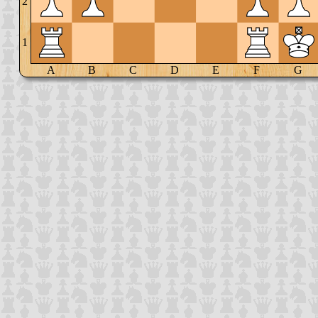
2
1
A
B
C
D
E
F
G