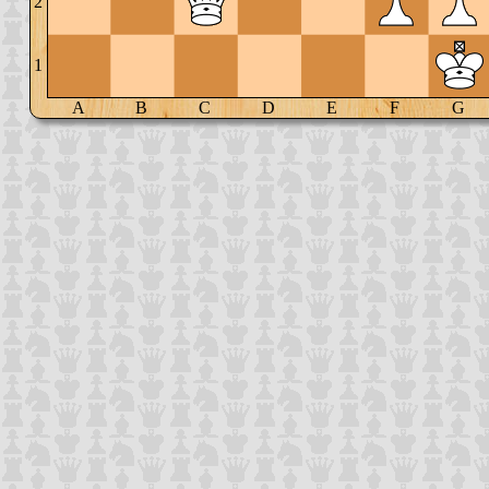
2
1
A
B
C
D
E
F
G