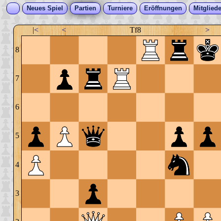
Neues Spiel
Partien
Turniere
Eröffnungen
Mitgliede
|<
<
Tf8
>
8
7
6
5
4
3