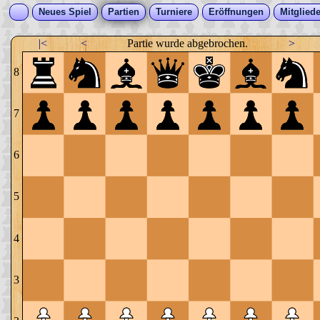
Neues Spiel
Partien
Turniere
Eröffnungen
Mitgliede
|<
<
Partie wurde abgebrochen.
>
8
7
6
5
4
3