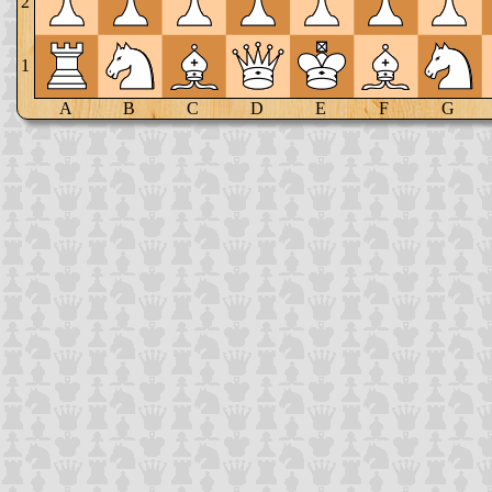
2
1
A
B
C
D
E
F
G