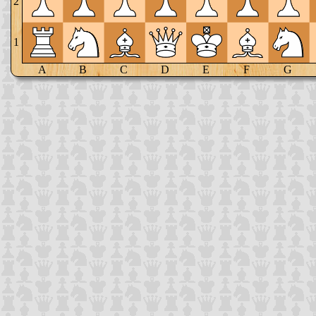
2
1
A
B
C
D
E
F
G