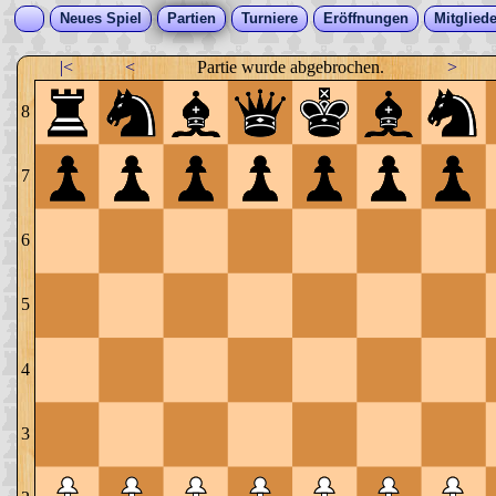
Neues Spiel
Partien
Turniere
Eröffnungen
Mitgliede
|<
<
Partie wurde abgebrochen.
>
8
7
6
5
4
3