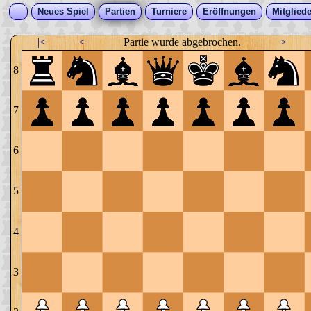
Neues Spiel
Partien
Turniere
Eröffnungen
Mitgliede
|<
<
Partie wurde abgebrochen.
>
8
7
6
5
4
3