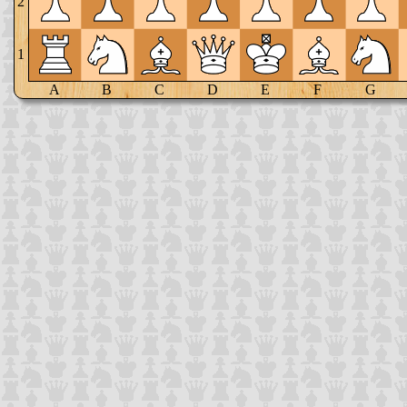
2
1
A
B
C
D
E
F
G