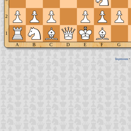
2
1
A
B
C
D
E
F
G
Impressum
•