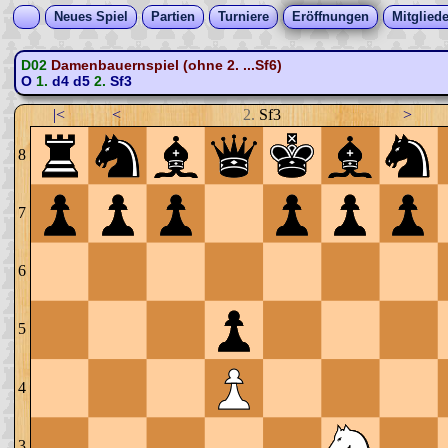
Neues Spiel
Partien
Turniere
Eröffnungen
Mitgliede
D02
Damenbauernspiel (ohne 2. ...Sf6)
O
1.
d4
d5
2.
Sf3
|<
<
2.
Sf3
>
8
7
6
5
4
3