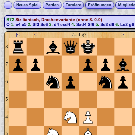
Neues Spiel
Partien
Turniere
Eröffnungen
Mitgliede
B72
Sizilianisch, Drachenvariante (ohne 8. 0-0)
O
1.
e4
c5
2.
Sf3
Sc6
3.
d4
cxd4
4.
Sxd4
Sf6
5.
Sc3
d6
6.
Le2
g6
|<
<
7...
Lg7
>
8
7
6
5
4
3