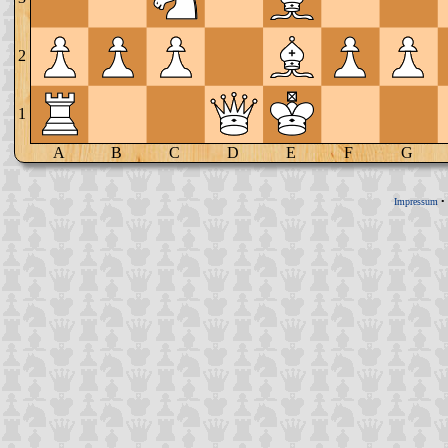
2
1
A
B
C
D
E
F
G
Impressum
•