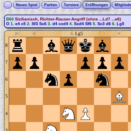
Neues Spiel
Partien
Turniere
Eröffnungen
Mitgliede
B60
Sizilianisch, Richter-Rauser-Angriff (ohne ...Ld7 ...e6)
O
1.
e4
c5
2.
Sf3
Sc6
3.
d4
cxd4
4.
Sxd4
Sf6
5.
Sc3
d6
6.
Lg5
|<
<
6.
Lg5
>
8
7
6
5
4
3