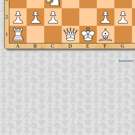
2
1
A
B
C
D
E
F
G
Impressum
•