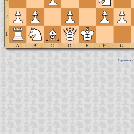
2
1
A
B
C
D
E
F
G
Impressum
•