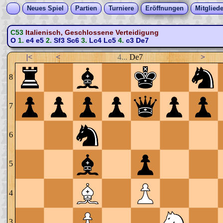
Neues Spiel
Partien
Turniere
Eröffnungen
Mitgliede
C53
Italienisch, Geschlossene Verteidigung
O
1.
e4
e5
2.
Sf3
Sc6
3.
Lc4
Lc5
4.
c3
De7
|<
<
4...
De7
>
8
7
6
5
4
3