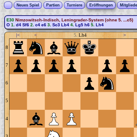
Neues Spiel
Partien
Turniere
Eröffnungen
Mitgliede
E30
Nimzowitsch-Indisch, Leningrader-System (ohne 5. ...c5)
O
1.
d4
Sf6
2.
c4
e6
3.
Sc3
Lb4
4.
Lg5
h6
5.
Lh4
|<
<
5.
Lh4
>
8
7
6
5
4
3