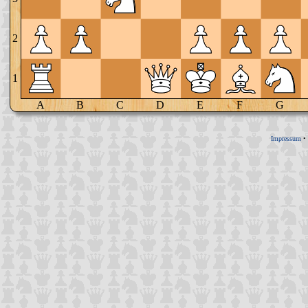
2
1
A
B
C
D
E
F
G
Impressum
•