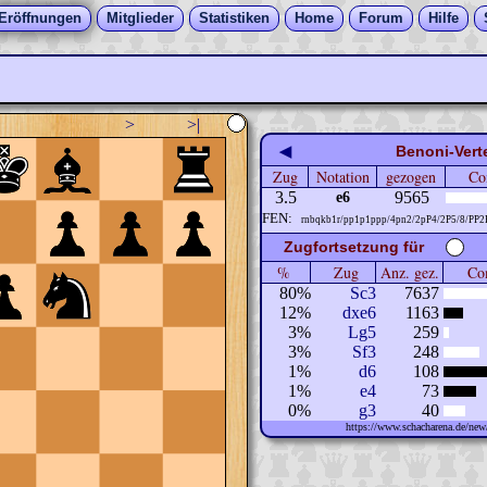
Eröffnungen
Mitglieder
Statistiken
Home
Forum
Hilfe
>
>|
◀
Benoni-Vert
Zug
Notation
gezogen
Co
3.5
9565
e6
FEN:
rnbqkb1r/pp1p1ppp/4pn2/2pP4/2P5/8/PP
Zugfortsetzung für
%
Zug
Anz. gez.
Com
80%
Sc3
7637
12%
dxe6
1163
3%
Lg5
259
3%
Sf3
248
1%
d6
108
1%
e4
73
0%
g3
40
https://www.schacharena.de/n