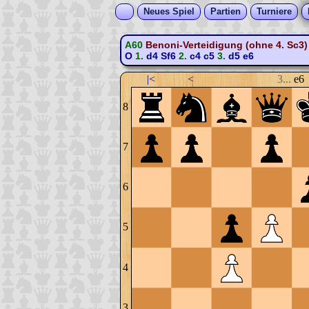
Neues Spiel
Partien
Turniere
A60
Benoni-Verteidigung (ohne 4. Sc3)
O
1.
d4
Sf6
2.
c4
c5
3.
d5
e6
|<
<
3...
e6
8
7
6
5
4
3