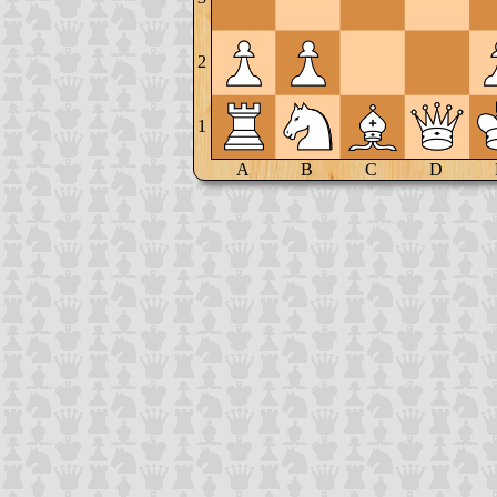
2
1
A
B
C
D