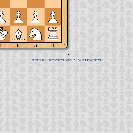
E
F
G
H
*
+
-
Impressum
•
Datenschutzerklärung
•
Cookie-Einstellungen