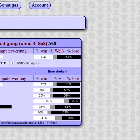
Sonstiges
Account
eidigung (ohne 4. Sc3)
A60
mputerwertung
% win
f. Weiß
% lose
41%
51%
2PPPP/RNBQKBNR w KQkq - 0 4
Brett drehen
puterwertung
% win
% =
% lose
42%
51%
35%
58%
36%
58%
65%
25%
36%
54%
30%
63%
47%
39%
ew/eroeffnungsdatenbank.php?k=1355 ∑=9564