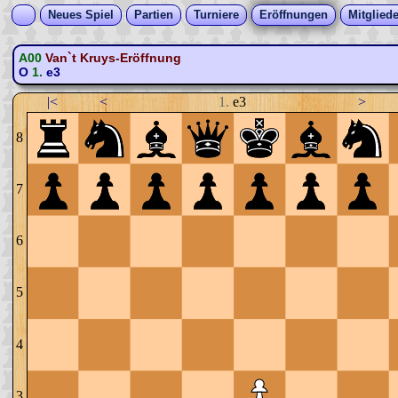
Neues Spiel
Partien
Turniere
Eröffnungen
Mitgliede
A00
Van`t Kruys-Eröffnung
O
1.
e3
|<
<
1.
e3
>
8
7
6
5
4
3