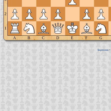
2
1
A
B
C
D
E
F
G
Impressum
•