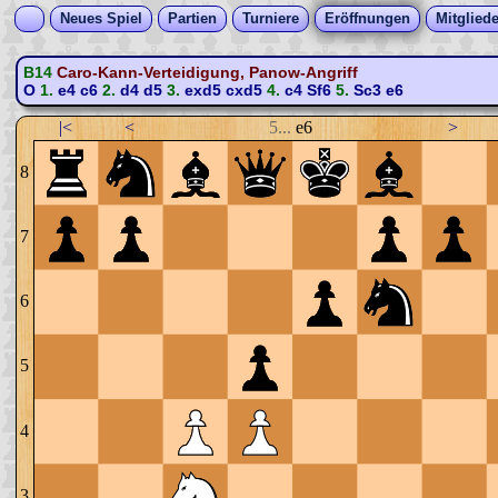
Neues Spiel
Partien
Turniere
Eröffnungen
Mitgliede
B14
Caro-Kann-Verteidigung, Panow-Angriff
O
1.
e4
c6
2.
d4
d5
3.
exd5
cxd5
4.
c4
Sf6
5.
Sc3
e6
|<
<
5...
e6
>
8
7
6
5
4
3