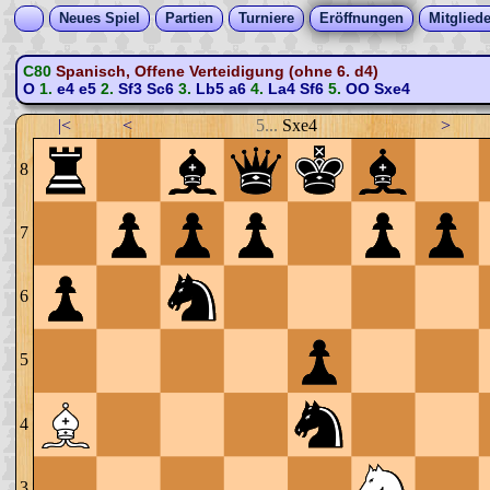
Neues Spiel
Partien
Turniere
Eröffnungen
Mitgliede
C80
Spanisch, Offene Verteidigung (ohne 6. d4)
O
1.
e4
e5
2.
Sf3
Sc6
3.
Lb5
a6
4.
La4
Sf6
5.
OO
Sxe4
|<
<
5...
Sxe4
>
8
7
6
5
4
3