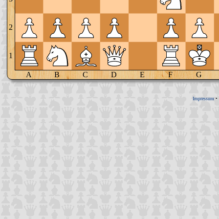
2
1
A
B
C
D
E
F
G
Impressum
•