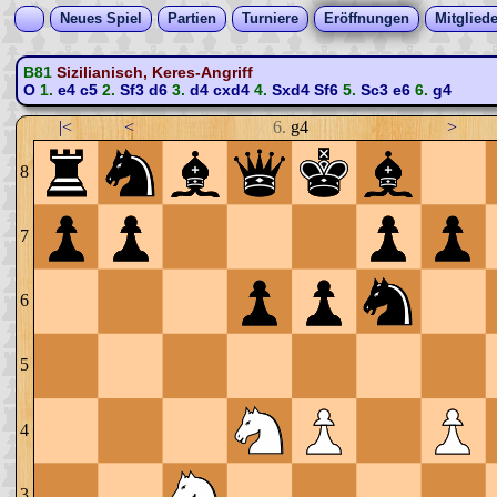
Neues Spiel
Partien
Turniere
Eröffnungen
Mitgliede
B81
Sizilianisch, Keres-Angriff
O
1.
e4
c5
2.
Sf3
d6
3.
d4
cxd4
4.
Sxd4
Sf6
5.
Sc3
e6
6.
g4
|<
<
6.
g4
>
8
7
6
5
4
3