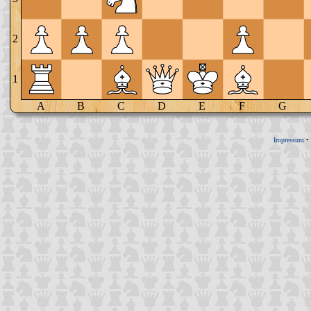
2
1
A
B
C
D
E
F
G
Impressum
•