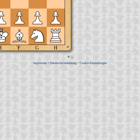
E
F
G
H
*
+
-
Impressum
•
Datenschutzerklärung
•
Cookie-Einstellungen