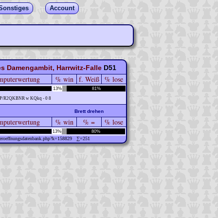
Sonstiges
Account
es Damengambit, Harrwitz-Falle
D51
puterwertung
% win
f. Weiß
% lose
13%
81%
PP/R2QKBNR w KQkq - 0 8
Brett drehen
puterwertung
% win
% =
% lose
13%
80%
w/eroeffnungsdatenbank.php?k=158829 ∑=251