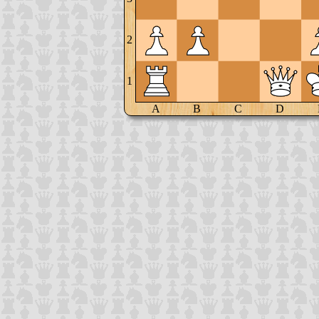
2
1
A
B
C
D