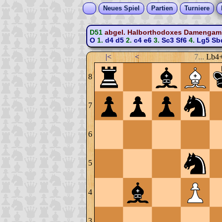
Neues Spiel
Partien
Turniere
D51
abgel. Halborthodoxes Damengambi
O
1.
d4
d5
2.
c4
e6
3.
Sc3
Sf6
4.
Lg5
Sb
|<
<
7...
Lb4
8
7
6
5
4
3