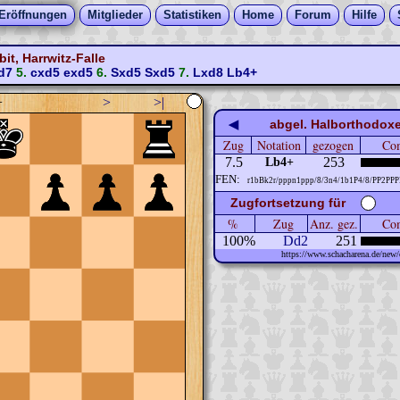
Eröffnungen
Mitglieder
Statistiken
Home
Forum
Hilfe
t, Harrwitz-Falle
d7
5.
cxd5
exd5
6.
Sxd5
Sxd5
7.
Lxd8
Lb4+
+
>
>|
◀
abgel. Halborthodox
Zug
Notation
gezogen
Com
7.5
253
Lb4+
FEN:
r1bBk2r/pppn1ppp/8/3n4/1b1P4/8/PP2PP
Zugfortsetzung für
%
Zug
Anz. gez.
Com
100%
Dd2
251
https://www.schacharena.de/ne