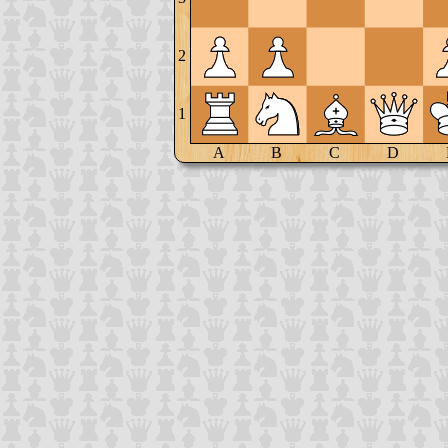
2
1
A
B
C
D