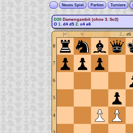
Neues Spiel
Partien
Turniere
D30
Damengambit (ohne 3. Sc3)
O
1.
d4
d5
2.
c4
e6
|<
<
2...
e6
8
7
6
5
4
3