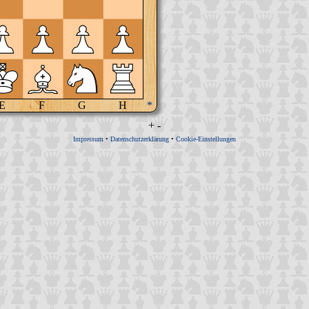
E
F
G
H
*
+
-
Impressum
•
Datenschutzerklärung
•
Cookie-Einstellungen