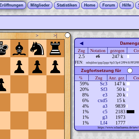
Eröffnungen
Mitglieder
Statistiken
Home
Forum
Hilfe
>
>|
◀
Damengam
Zug
Notation
gezogen
Co
2.5
247 k
e6
FEN:
rnbqkbnr/ppp2ppp/4p3/3p4/2PP4/8/PP2P
Zugfortsetzung für
%
Zug
Anz. gez.
Com
59%
Sc3
147 k
20%
Sf3
50 k
8%
e3
20 k
6%
cxd5
15 k
4%
a3
9839
1%
c5
2183
1%
g3
1973
1%
Lf4
1777
https://www.schacharena.de/ne