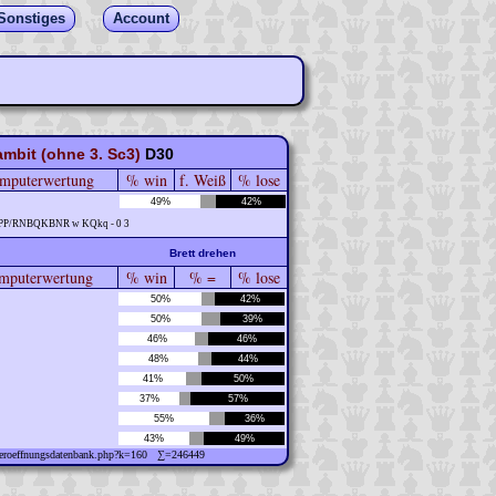
Sonstiges
Account
bit (ohne 3. Sc3)
D30
mputerwertung
% win
f. Weiß
% lose
49%
42%
PPP/RNBQKBNR w KQkq - 0 3
Brett drehen
puterwertung
% win
% =
% lose
50%
42%
50%
39%
46%
46%
48%
44%
41%
50%
37%
57%
55%
36%
43%
49%
w/eroeffnungsdatenbank.php?k=160 ∑=246449