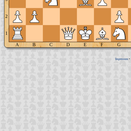
2
1
A
B
C
D
E
F
G
Impressum
•