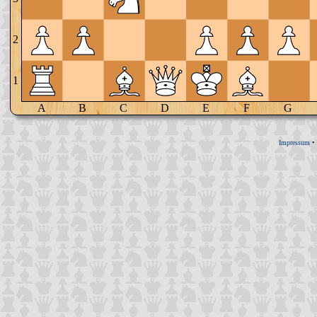
2
1
A
B
C
D
E
F
G
Impressum
•