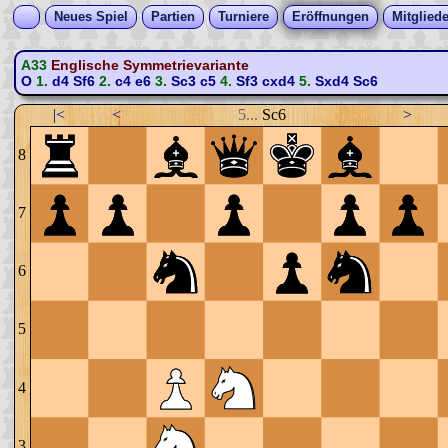
Neues Spiel
Partien
Turniere
Eröffnungen
Mitgliede
A33
Englische Symmetrievariante
O
1.
d4
Sf6
2.
c4
e6
3.
Sc3
c5
4.
Sf3
cxd4
5.
Sxd4
Sc6
|<
<
5...
Sc6
>
8
7
6
5
4
3