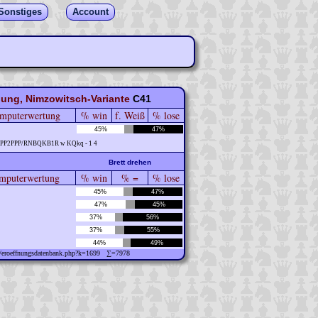
Sonstiges
Account
igung, Nimzowitsch-Variante
C41
mputerwertung
% win
f. Weiß
% lose
45%
47%
PPP2PPP/RNBQKB1R w KQkq - 1 4
Brett drehen
puterwertung
% win
% =
% lose
45%
47%
47%
45%
37%
56%
37%
55%
44%
49%
ew/eroeffnungsdatenbank.php?k=1699 ∑=7978