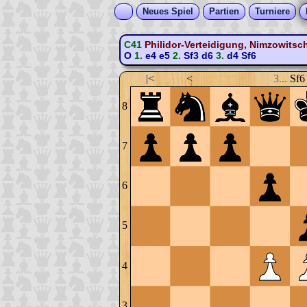
Neues Spiel
Partien
Turniere
C41
Philidor-Verteidigung, Nimzowitsch
O
1.
e4
e5
2.
Sf3
d6
3.
d4
Sf6
|<
<
3...
Sf6
8
7
6
5
4
3