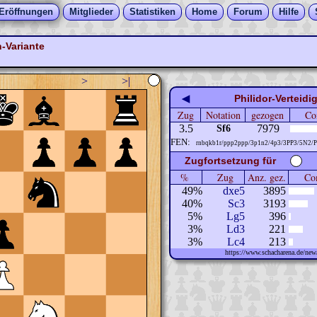
Eröffnungen
Mitglieder
Statistiken
Home
Forum
Hilfe
-Variante
>
>|
◀
Philidor-Verteid
Zug
Notation
gezogen
Co
3.5
7979
Sf6
FEN:
rnbqkb1r/ppp2ppp/3p1n2/4p3/3PP3/5N2/
Zugfortsetzung für
%
Zug
Anz. gez.
Com
49%
dxe5
3895
40%
Sc3
3193
5%
Lg5
396
3%
Ld3
221
3%
Lc4
213
https://www.schacharena.de/n