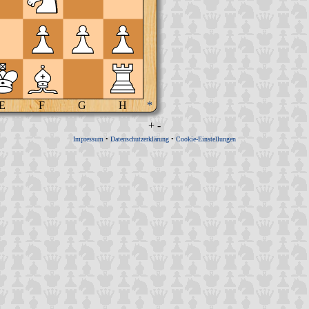
E
F
G
H
*
+
-
Impressum
•
Datenschutzerklärung
•
Cookie-Einstellungen