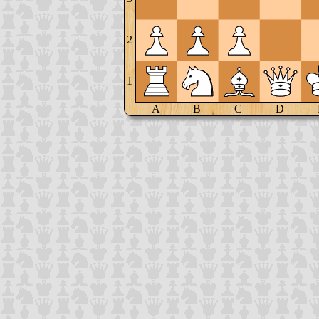
2
1
A
B
C
D