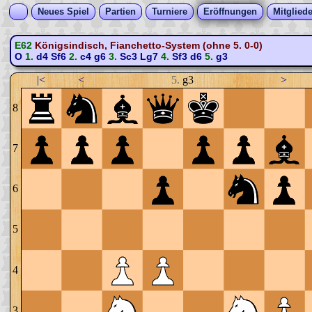
Neues Spiel
Partien
Turniere
Eröffnungen
Mitgliede
E62
Königsindisch, Fianchetto-System (ohne 5. 0-0)
O
1.
d4
Sf6
2.
c4
g6
3.
Sc3
Lg7
4.
Sf3
d6
5.
g3
|<
<
5.
g3
>
8
7
6
5
4
3