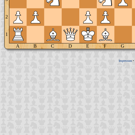
2
1
A
B
C
D
E
F
G
Impressum
•