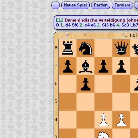
Neues Spiel
Partien
Turniere
E12
Damenindische Verteidigung (ohne
O
1.
d4
Sf6
2.
c4
e6
3.
Sf3
b6
4.
Sc3
Lb
|<
<
4...
Lb7
8
7
6
5
4
3