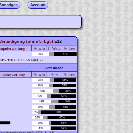
Sonstiges
Account
erteidigung (ohne 5. Lg5)
E12
mputerwertung
% win
f. Weiß
% lose
39%
51%
2/PP2PPPP/R1BQKB1R w KQkq - 2 5
Brett drehen
puterwertung
% win
% =
% lose
40%
51%
38%
52%
48%
38%
35%
56%
44%
40%
39%
48%
15%
80%
26%
65%
39%
56%
43%
57%
ew/eroeffnungsdatenbank.php?k=1725 ∑=1623