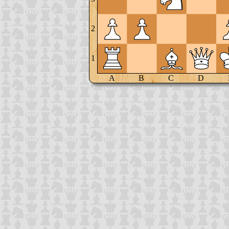
2
1
A
B
C
D