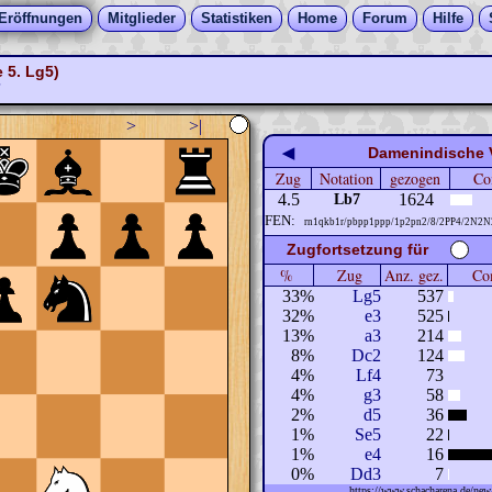
Eröffnungen
Mitglieder
Statistiken
Home
Forum
Hilfe
 5. Lg5)
7
>
>|
◀
Damenindische V
Zug
Notation
gezogen
Co
4.5
1624
Lb7
FEN:
rn1qkb1r/pbpp1ppp/1p2pn2/8/2PP4/2N2N
Zugfortsetzung für
%
Zug
Anz. gez.
Com
33%
Lg5
537
32%
e3
525
13%
a3
214
8%
Dc2
124
4%
Lf4
73
4%
g3
58
2%
d5
36
1%
Se5
22
1%
e4
16
0%
Dd3
7
https://www.schacharena.de/n