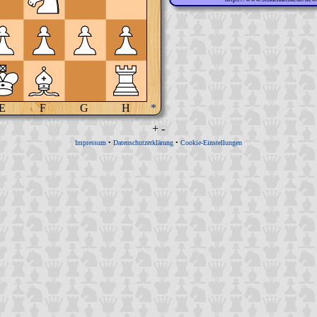
E
F
G
H
*
+
-
Impressum
•
Datenschutzerklärung
•
Cookie-Einstellungen