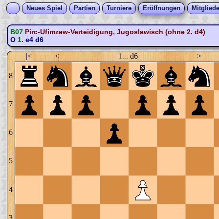
Neues Spiel
Partien
Turniere
Eröffnungen
Mitgliede
B07
Pirc-Ufimzew-Verteidigung, Jugoslawisch (ohne 2. d4)
O
1.
e4
d6
|<
<
1...
d6
>
8
7
6
5
4
3