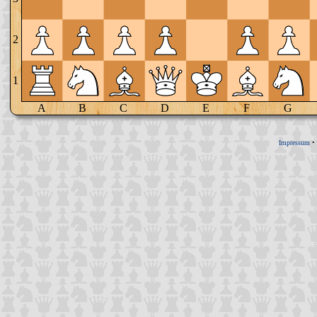
2
1
A
B
C
D
E
F
G
Impressum
•