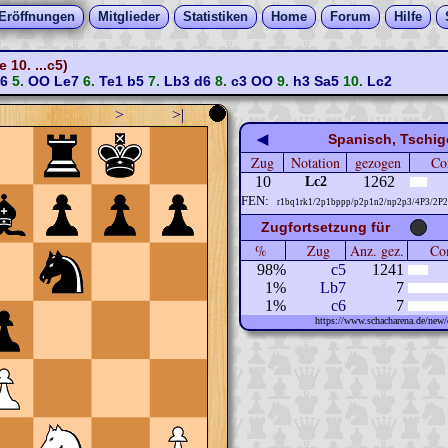
Eröffnungen
Mitglieder
Statistiken
Home
Forum
Hilfe
10. ...c5)
f6
5.
OO
Le7
6.
Te1
b5
7.
Lb3
d6
8.
c3
OO
9.
h3
Sa5
10.
Lc2
>
>|
◀
Spanisch, Tschigo
Zug
Notation
gezogen
Co
10
1262
Lc2
FEN:
r1bq1rk1/2p1bppp/p2p1n2/np2p3/4P3/2P
Zugfortsetzung für
%
Zug
Anz. gez.
Com
98%
c5
1241
1%
Lb7
7
1%
c6
7
https://www.schacharena.de/ne