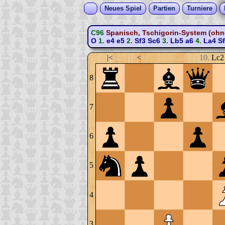
Neues Spiel
Partien
Turniere
C96
Spanisch, Tschigorin-System (ohne 
O
1.
e4
e5
2.
Sf3
Sc6
3.
Lb5
a6
4.
La4
S
|<
<
10.
Lc2
8
7
6
5
4
3