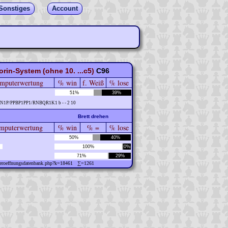
Sonstiges
Account
rin-System (ohne 10. ...c5)
C96
mputerwertung
% win
f. Weiß
% lose
51%
39%
2N1P/PPBP1PP1/RNBQR1K1 b - - 2 10
Brett drehen
puterwertung
% win
% =
% lose
50%
40%
100%
0%
71%
29%
w/eroeffnungsdatenbank.php?k=18461 ∑=1261