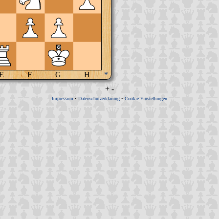
E
F
G
H
*
+
-
Impressum
•
Datenschutzerklärung
•
Cookie-Einstellungen