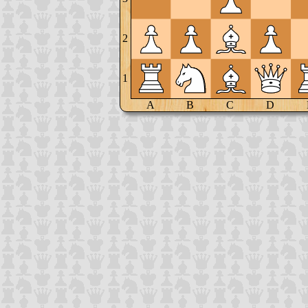
2
1
A
B
C
D