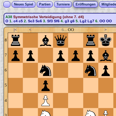
Neues Spiel
Partien
Turniere
Eröffnungen
Mitgliede
A38
Symmetrische Verteidigung (ohne 7. d4)
O
1.
c4
c5
2.
Sc3
Sc6
3.
Sf3
Sf6
4.
g3
g6
5.
Lg2
Lg7
6.
OO
OO
|<
<
6...
OO
>
8
7
6
5
4
3