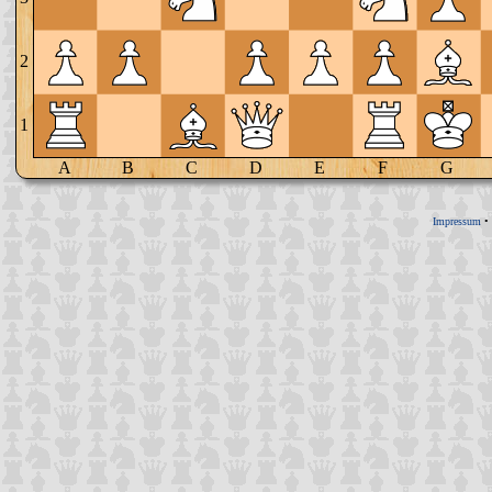
2
1
A
B
C
D
E
F
G
Impressum
•