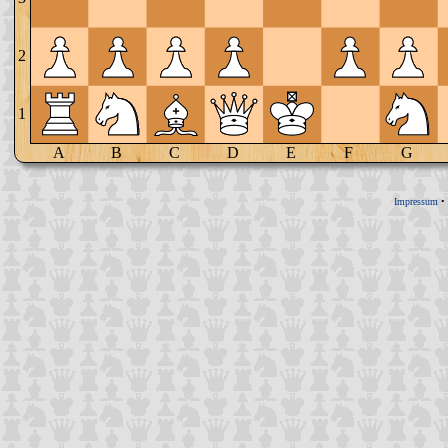
2
1
A
B
C
D
E
F
G
Impressum
•