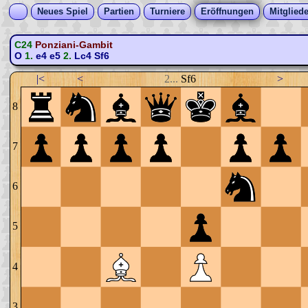
Neues Spiel
Partien
Turniere
Eröffnungen
Mitgliede
C24
Ponziani-Gambit
O
1.
e4
e5
2.
Lc4
Sf6
|<
<
2...
Sf6
>
8
7
6
5
4
3