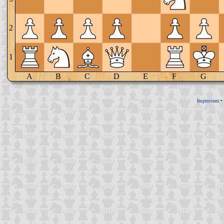
2
1
A
B
C
D
E
F
G
Impressum
•