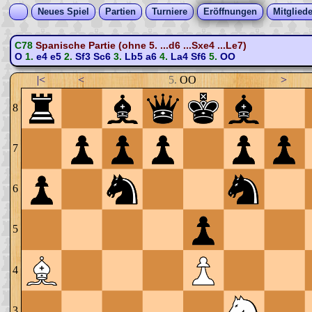
Neues Spiel
Partien
Turniere
Eröffnungen
Mitgliede
C78
Spanische Partie (ohne 5. ...d6 ...Sxe4 ...Le7)
O
1.
e4
e5
2.
Sf3
Sc6
3.
Lb5
a6
4.
La4
Sf6
5.
OO
|<
<
5.
OO
>
8
7
6
5
4
3