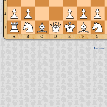
2
1
A
B
C
D
E
F
G
Impressum
•