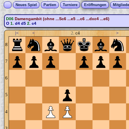
Neues Spiel
Partien
Turniere
Eröffnungen
Mitgliede
D06
Damengambit (ohne ...Sc6 ...e5 ...c6 ...dxc4 ...e6)
O
1.
d4
d5
2.
c4
|<
<
2.
c4
>
8
7
6
5
4
3