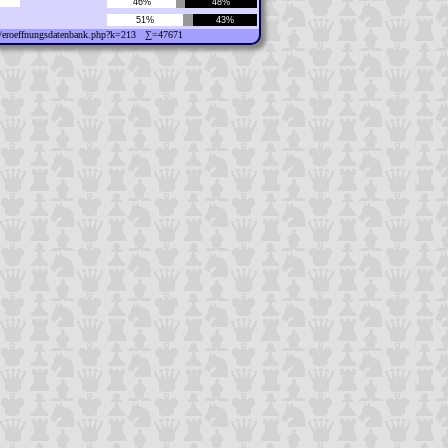
46%
48%
51%
43%
ew/eroeffnungsdatenbank.php?k=213 ∑=47671