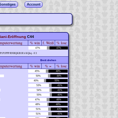
Sonstiges
Account
iani-Eröffnung
C44
mputerwertung
% win
f. Weiß
% lose
47%
47%
PP1P1PPP/RNBQKB1R b KQkq - 0 3
Brett drehen
puterwertung
% win
% =
% lose
45%
49%
50%
44%
40%
55%
53%
41%
54%
41%
55%
40%
47%
46%
48%
48%
51%
43%
51%
41%