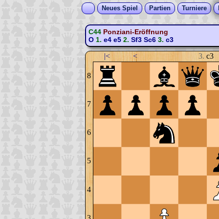
Neues Spiel
Partien
Turniere
C44
Ponziani-Eröffnung
O
1.
e4
e5
2.
Sf3
Sc6
3.
c3
|<
<
3.
c3
8
7
6
5
4
3