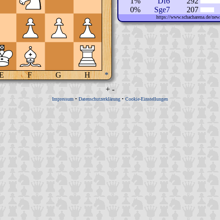
1%
Df6
292
0%
Sge7
207
https://www.schacharena.de/n
E
F
G
H
*
+
-
Impressum
•
Datenschutzerklärung
•
Cookie-Einstellungen