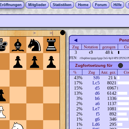
Eröffnungen
Mitglieder
Statistiken
Home
Forum
Hilfe
>
>|
◀
Ponz
Zug
Notation
gezogen
Co
3
48 k
c3
FEN:
r1bqkbnr/pppp1ppp/2n5/4p3/4P3/2P2N2/
Zugfortsetzung für
%
Zug
Anz. gez.
Com
43%
Sf6
21 k
17%
Lc5
8021
15%
d5
6967
13%
d6
6142
3%
h6
1336
2%
a6
1137
2%
Le7
1081
2%
f5
892
1%
g6
346
1%
Ld6
295