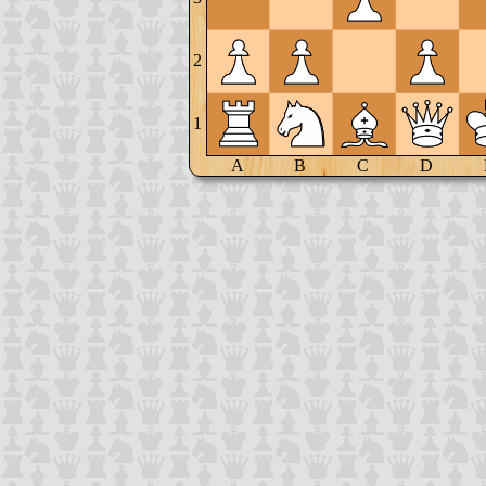
2
1
A
B
C
D