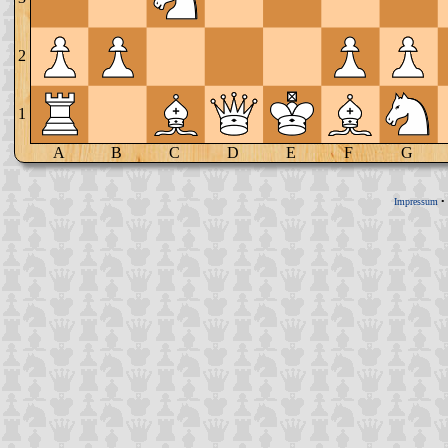
2
1
A
B
C
D
E
F
G
Impressum
•