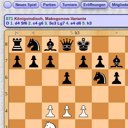
Neues Spiel
Partien
Turniere
Eröffnungen
Mitgliede
E71
Königsindisch, Makogonow-Variante
O
1.
d4
Sf6
2.
c4
g6
3.
Sc3
Lg7
4.
e4
d6
5.
h3
|<
<
5.
h3
>
8
7
6
5
4
3