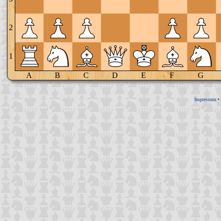
2
1
A
B
C
D
E
F
G
Impressum
•