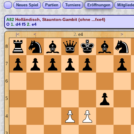
Neues Spiel
Partien
Turniere
Eröffnungen
Mitgliede
A82
Holländisch, Staunton-Gambit (ohne ...fxe4)
O
1.
d4
f5
2.
e4
|<
<
2.
e4
>
8
7
6
5
4
3