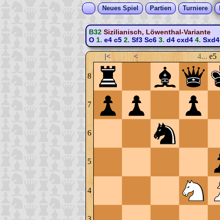
Neues Spiel
Partien
Turniere
B32
Sizilianisch, Löwenthal-Variante
O
1.
e4
c5
2.
Sf3
Sc6
3.
d4
cxd4
4.
Sxd4
|<
<
4...
e5
8
7
6
5
4
3