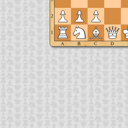
2
1
A
B
C
D