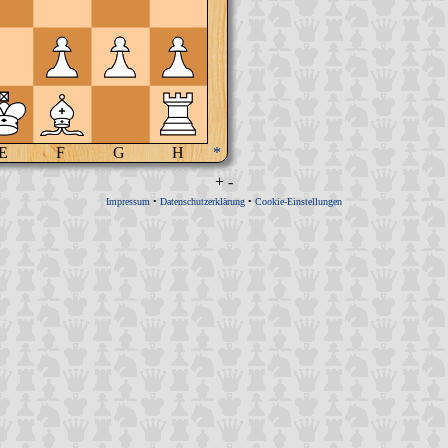
E
F
G
H
*
+
-
Impressum
•
Datenschutzerklärung
•
Cookie-Einstellungen