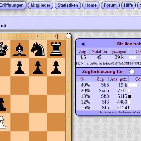
Eröffnungen
Mitglieder
Statistiken
Home
Forum
Hilfe
e5
>
>|
◀
Sizilianisc
Zug
Notation
gezogen
Co
4.5
39 k
e5
FEN:
r1bqkbnr/pp1p1ppp/2n5/4p3/3NP3/8/PPP
Zugfortsetzung für
%
Zug
Anz. gez.
Com
49%
Sb5
19 k
20%
Sxc6
7711
13%
Sb3
5115
12%
Sf3
4480
6%
Sf5
2154
https://www.schacharena.de/n