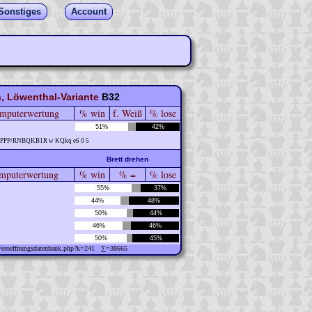
Sonstiges
Account
h, Löwenthal-Variante
B32
mputerwertung
% win
f. Weiß
% lose
51%
42%
2PPP/RNBQKB1R w KQkq e6 0 5
Brett drehen
puterwertung
% win
% =
% lose
55%
37%
44%
48%
50%
44%
46%
46%
50%
45%
ew/eroeffnungsdatenbank.php?k=241 ∑=38665