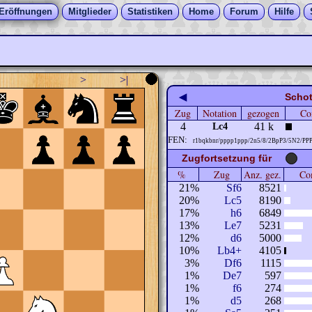
Eröffnungen
Mitglieder
Statistiken
Home
Forum
Hilfe
>
>|
◀
Schot
Zug
Notation
gezogen
Co
4
41 k
Lc4
FEN:
r1bqkbnr/pppp1ppp/2n5/8/2BpP3/5N2/PP
Zugfortsetzung für
%
Zug
Anz. gez.
Com
21%
Sf6
8521
20%
Lc5
8190
17%
h6
6849
13%
Le7
5231
12%
d6
5000
10%
Lb4+
4105
3%
Df6
1115
1%
De7
597
1%
f6
274
1%
d5
268