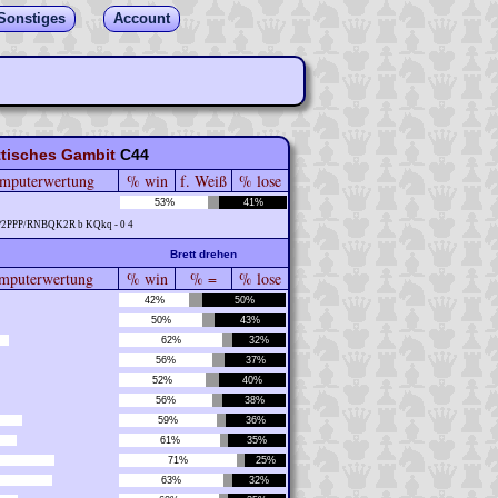
Sonstiges
Account
tisches Gambit
C44
mputerwertung
% win
f. Weiß
% lose
53%
41%
P2PPP/RNBQK2R b KQkq - 0 4
Brett drehen
puterwertung
% win
% =
% lose
42%
50%
50%
43%
62%
32%
56%
37%
52%
40%
56%
38%
59%
36%
61%
35%
71%
25%
63%
32%