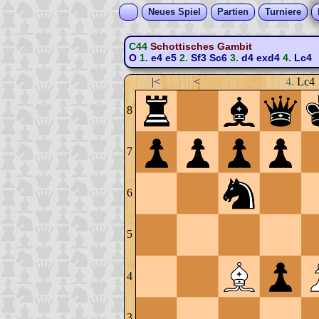
Neues Spiel
Partien
Turniere
C44
Schottisches Gambit
O
1.
e4
e5
2.
Sf3
Sc6
3.
d4
exd4
4.
Lc4
|<
<
4.
Lc4
8
7
6
5
4
3