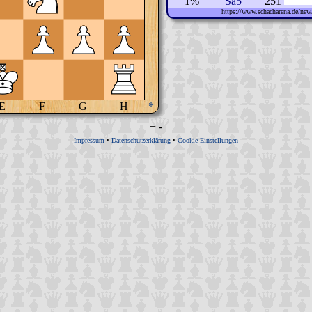
1%
Sa5
251
https://www.schacharena.de/n
E
F
G
H
*
+
-
Impressum
•
Datenschutzerklärung
•
Cookie-Einstellungen