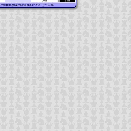
60%
35%
ew/eroeffnungsdatenbank.php?k=242 ∑=40736