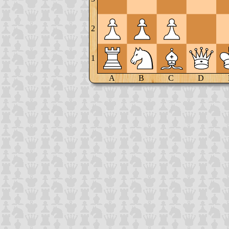
2
1
A
B
C
D