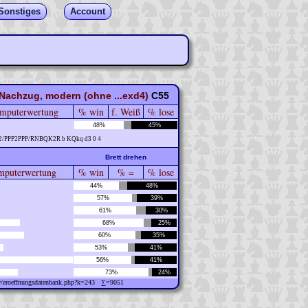
Sonstiges
Account
 Nachzug, modern (ohne ...exd4)
C55
mputerwertung
% win
f. Weiß
% lose
48%
45%
2/PPP2PPP/RNBQK2R b KQkq d3 0 4
Brett drehen
puterwertung
% win
% =
% lose
44%
48%
57%
39%
61%
30%
68%
25%
60%
35%
53%
41%
56%
41%
73%
24%
ew/eroeffnungsdatenbank.php?k=243 ∑=9051