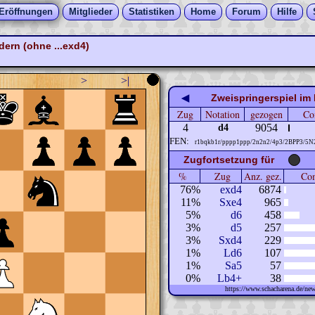
Eröffnungen
Mitglieder
Statistiken
Home
Forum
Hilfe
ern (ohne ...exd4)
>
>|
◀
Zweispringerspiel im
Zug
Notation
gezogen
Co
4
9054
d4
FEN:
r1bqkb1r/pppp1ppp/2n2n2/4p3/2BPP3/5N
Zugfortsetzung für
%
Zug
Anz. gez.
Com
76%
exd4
6874
11%
Sxe4
965
5%
d6
458
3%
d5
257
3%
Sxd4
229
1%
Ld6
107
1%
Sa5
57
0%
Lb4+
38
https://www.schacharena.de/n