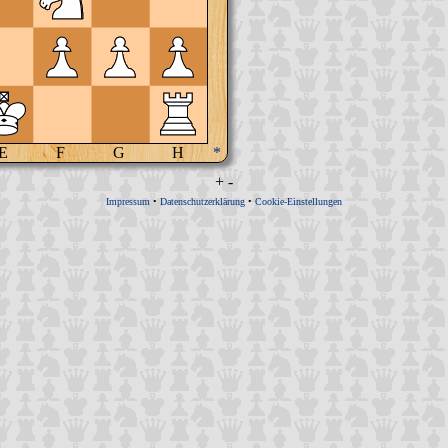
E
F
G
H
*
+
-
Impressum
•
Datenschutzerklärung
•
Cookie-Einstellungen