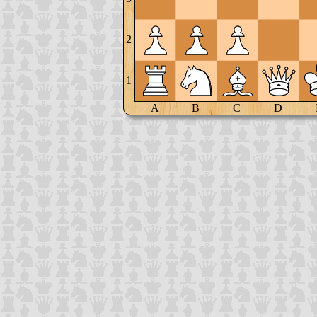
2
1
A
B
C
D