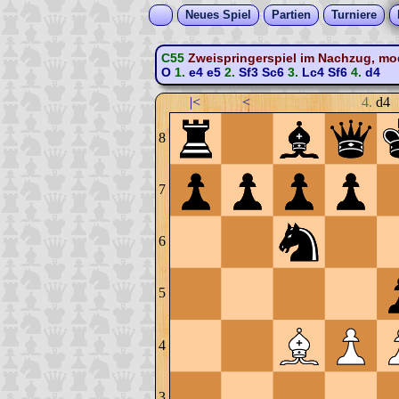
Neues Spiel
Partien
Turniere
C55
Zweispringerspiel im Nachzug, mod
O
1.
e4
e5
2.
Sf3
Sc6
3.
Lc4
Sf6
4.
d4
|<
<
4.
d4
8
7
6
5
4
3