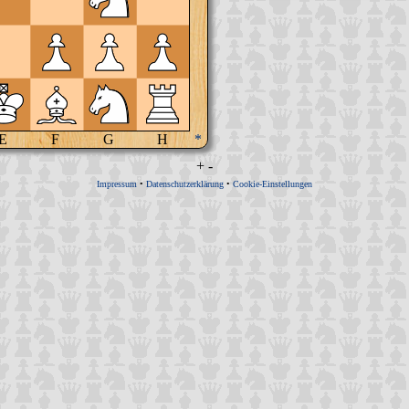
E
F
G
H
*
+
-
Impressum
•
Datenschutzerklärung
•
Cookie-Einstellungen