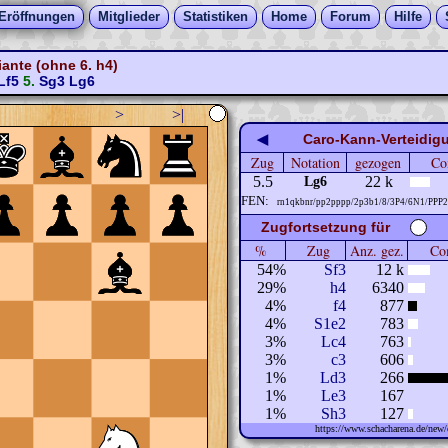
Eröffnungen
Mitglieder
Statistiken
Home
Forum
Hilfe
ante (ohne 6. h4)
Lf5
5.
Sg3
Lg6
>
>|
◀
Caro-Kann-Verteidigu
Zug
Notation
gezogen
Co
5.5
22 k
Lg6
FEN:
rn1qkbnr/pp2pppp/2p3b1/8/3P4/6N1/PPP
Zugfortsetzung für
%
Zug
Anz. gez.
Com
54%
Sf3
12 k
29%
h4
6340
4%
f4
877
4%
S1e2
783
3%
Lc4
763
3%
c3
606
1%
Ld3
266
1%
Le3
167
1%
Sh3
127
https://www.schacharena.de/ne