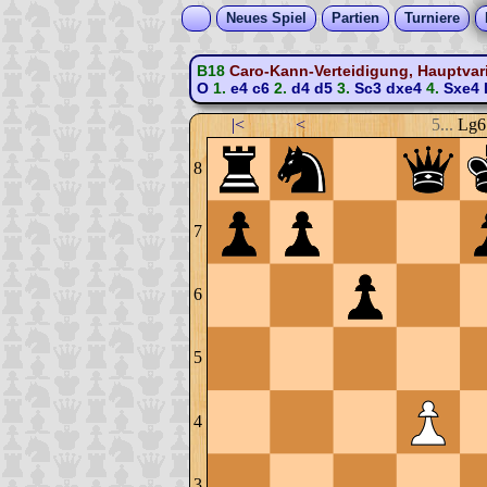
Neues Spiel
Partien
Turniere
B18
Caro-Kann-Verteidigung, Hauptvari
O
1.
e4
c6
2.
d4
d5
3.
Sc3
dxe4
4.
Sxe4
|<
<
5...
Lg6
8
7
6
5
4
3