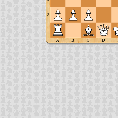
2
1
A
B
C
D