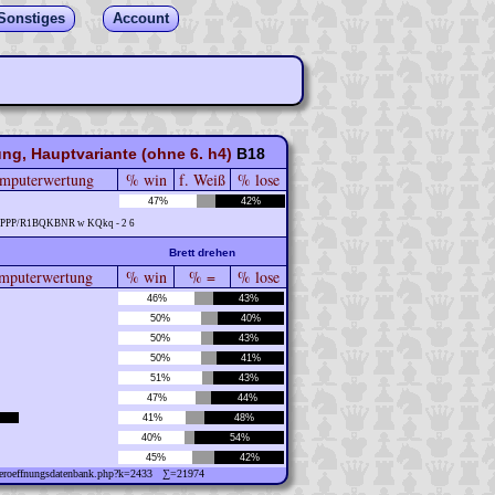
Sonstiges
Account
ng, Hauptvariante (ohne 6. h4)
B18
mputerwertung
% win
f. Weiß
% lose
47%
42%
2PPP/R1BQKBNR w KQkq - 2 6
Brett drehen
puterwertung
% win
% =
% lose
46%
43%
50%
40%
50%
43%
50%
41%
51%
43%
47%
44%
41%
48%
40%
54%
45%
42%
w/eroeffnungsdatenbank.php?k=2433 ∑=21974