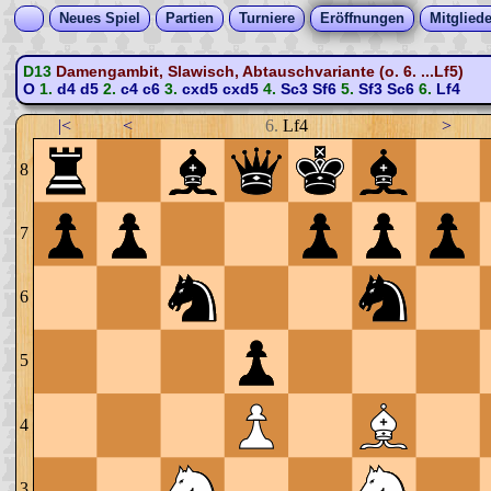
Neues Spiel
Partien
Turniere
Eröffnungen
Mitgliede
D13
Damengambit, Slawisch, Abtauschvariante (o. 6. ...Lf5)
O
1.
d4
d5
2.
c4
c6
3.
cxd5
cxd5
4.
Sc3
Sf6
5.
Sf3
Sc6
6.
Lf4
|<
<
6.
Lf4
>
8
7
6
5
4
3