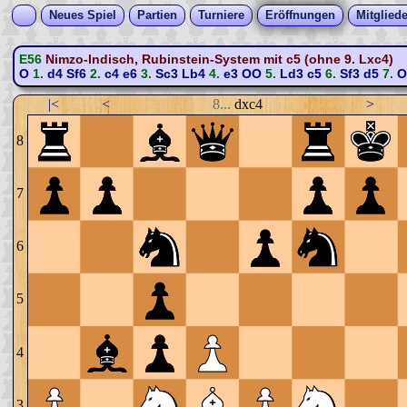
Neues Spiel
Partien
Turniere
Eröffnungen
Mitgliede
E56
Nimzo-Indisch, Rubinstein-System mit c5 (ohne 9. Lxc4)
O
1.
d4
Sf6
2.
c4
e6
3.
Sc3
Lb4
4.
e3
OO
5.
Ld3
c5
6.
Sf3
d5
7.
O
|<
<
8...
dxc4
>
8
7
6
5
4
3