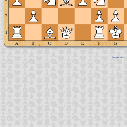
2
1
A
B
C
D
E
F
G
Impressum
•